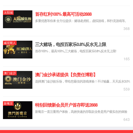
一、聚焦政治铸魂，以创新理论筑牢青春信仰根基。
深化“系统
学”，强化理论武装。组织学习党的二十届四中全会精神和习近平总
书记关于青年工作的重要论述，实现全院68个团支部全覆盖。邀请奥
运冠军肖雁宁作主题报告，联合四川省退役军人事务厅开展英烈精神
宣讲活动，以多元载体推动理论学习走深走实。做实“精准讲”，传播
时代强音。构建“菜单式”宣讲模式，实现理论学习向基层延伸，覆盖
师生12000余人次；面向校内外开展宣讲200余场。持续扩大理论传播
半径。多名宣讲员参与全国高校青年宣讲联盟联合宣讲，2名宣讲员
入选清华大学“立言计划”，相关事迹被“学习强国”等平台报道。着
力“长效育”，巩固网络育人阵地。依托“公管青年之声”新媒体平台，
全年发布推文353篇，累计阅读量达11.3万人次；围绕青年热点推出原
创推文9篇，其中1篇被“青春川大”转载、阅读量超千次，持续提升网
络思想政治引领的覆盖面与影响力。