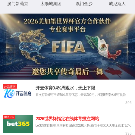
2025-2026学年，在学院党委的坚强领导和校团委的悉心指导下，
学院团委坚持以习近平新时代中国特色社会主义思想为指导，紧
扣“引领凝聚青年、组织动员青年、联系服务青年”的核心任务，以“四
聚焦四着力”为工作抓手，团结带领广大团员青年挺膺担当、奋发有
为，切实提升基层团组织的引领力、组织力、服务力与贡献度。
学院团委蝉联“四川大学五四红旗团委”称号，学生组织蝉联“四川
大学十佳学生会”，学院团校获评2025年度“十佳院级团校”， “朝
阳”青年志愿者服务队荣获四川大学2024-2025年度“十佳志愿服务集
体”。1名教师获评“四川大学共青团工作标兵个人”，李方缘等9名同学
获评“优秀共青团干部”，冯心如等19名同学获评“优秀共青团员”，4个
团支部获评“四川大学五四红旗团支部”。此外，张凯等4人获评“百佳
学生”，李姗蔓等4人获评“百佳学生干部”，4个集体获评四川大学2026
年“百佳学生集体”。
一份份荣誉，是对过往奋斗的见证，更是迈向新征程的起点。