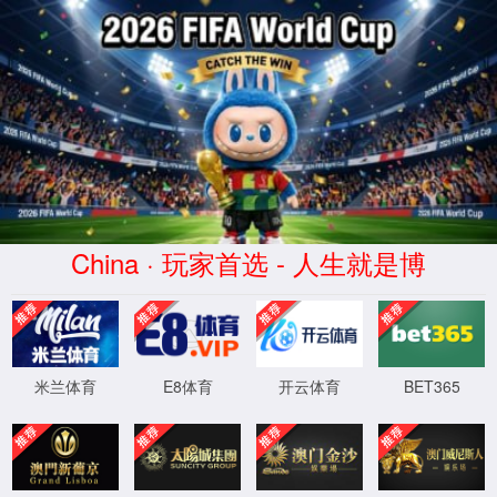
8455线路检测中心
8455线路检测中心
SCHOOL OF PUBLIC ADMINISTRATION, SCU
您现在的位置：
学院首页
>
新闻动态
> 正文
深度报道｜赓续薪火承壮志 挺膺担当建新功
发布时间：2026-05-04