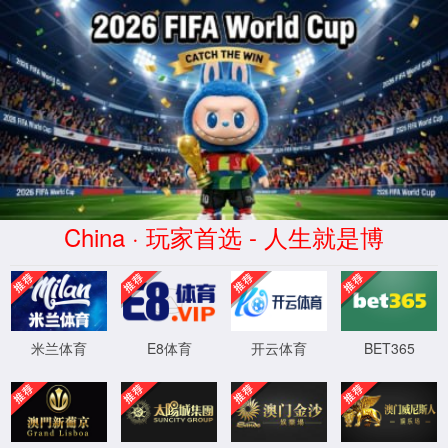
8455线路检测中心
8455线路检测中心
SCHOOL OF PUBLIC ADMINISTRATION, SCU
您现在的位置：
学院首页
>
学科与研究生教育
>
科学博士
8455线路检测中心现有公共管理学、信息资源管理2个一
级学科博士学位授权点，其中公共管理博士学位授权点学从